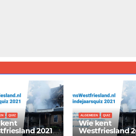
EN
QUIZ
ALGEMEEN
QUIZ
 kent
Wie kent
friesland 2021
Westfriesland 2