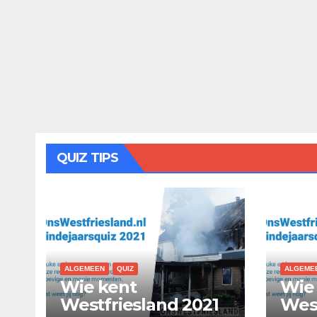
QUIZ TIPS
ALGEMEEN
QUIZ
ALGEME
Wie kent
Wie
Westfriesland 2021
West