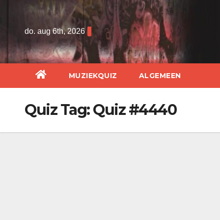
Ga
naar
do. aug 6th, 2026
de
inhoud
MUZIEKQUIZ
ALGEMEEN
Quiz Tag:
Quiz #4440