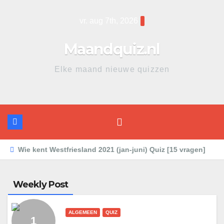
vr. aug 7th, 2026
Maandquiz.nl
Elke maand nieuwe quizzen
Wie kent Westfriesland 2021 (jan-juni) Quiz [15 vragen]
Wi
Weekly Post
ALGEMEEN
QUIZ