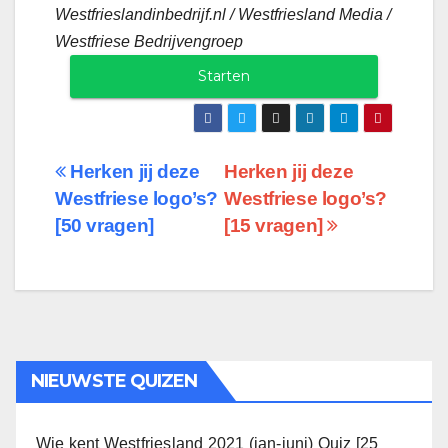
Westfrieslandinbedrijf.nl / Westfriesland Media /
Westfriese Bedrijvengroep
Starten
Berichtnavigatie
Herken jij deze
Herken jij deze
Westfriese logo’s?
Westfriese logo’s?
[50 vragen]
[15 vragen]
NIEUWSTE QUIZEN
Wie kent Westfriesland 2021 (jan-juni) Quiz [25