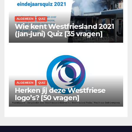
ALGEMEEN
QUIZ
Wie kent Westfriesland 2021
(jan-juni) Quiz [35 vragen]
ALGEMEEN
QUIZ
Herken jij deze Westfriese
logo’s? [50 vragen]