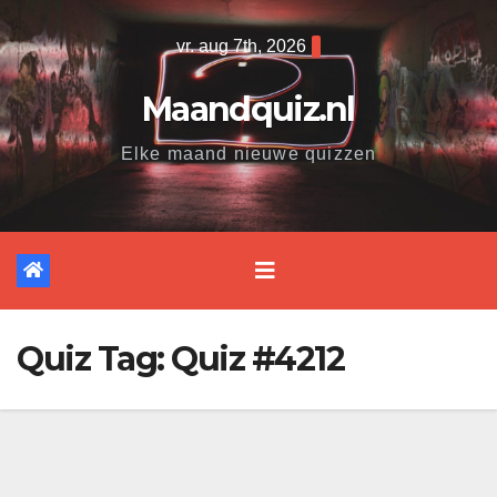
Ga
vr. aug 7th, 2026
naar
de
Maandquiz.nl
inhoud
Elke maand nieuwe quizzen
Quiz Tag:
Quiz #4212