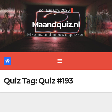
Ga
do. aug 6th, 2026
naar
de
Maandquiz.nl
inhoud
Elke maand nieuwe quizzen
Quiz Tag:
Quiz #193