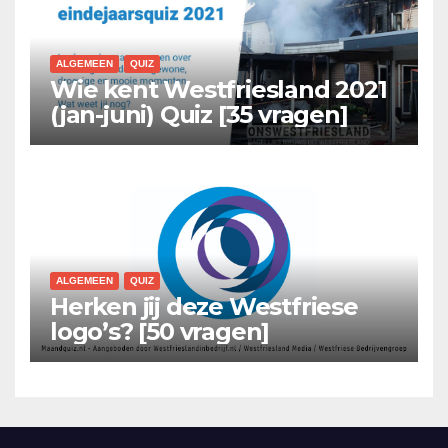
ALGEMEEN
QUIZ
Wie kent Westfriesland 2021
(jan-juni) Quiz [35 vragen]
ALGEMEEN
QUIZ
Herken jij deze Westfriese
logo’s? [50 vragen]