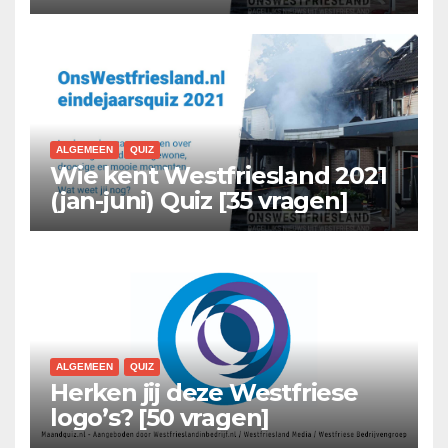
ALGEMEEN
QUIZ
Wie kent Westfriesland 2021
(jan-juni) Quiz [35 vragen]
ALGEMEEN
QUIZ
Herken jij deze Westfriese
logo’s? [50 vragen]