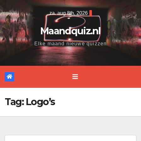
Ga
za. aug 8th, 2026
naar
de
Maandquiz.nl
inhoud
Elke maand nieuwe quizzen
Tag:
Logo’s